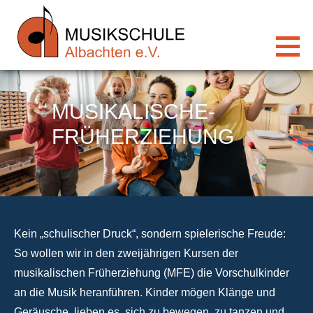
Zum
Inhalt
springen
MUSIKALISCHE-
FRÜHERZIEHUNG
Kein „schulischer Druck“, sondern spielerische Freude:
So wollen wir in den zweijährigen Kursen der
musikalischen Früherziehung (MFE) die Vorschulkinder
an die Musik heranführen. Kinder mögen Klänge und
Geräusche, lieben es, sich zu bewegen, zu tanzen und